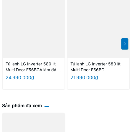
Tủ lạnh LG Inverter 580 lít
Tủ lạnh LG Inverter 580 lít
Multi Door F56BGA làm đá tự
Multi Door F56BG
động
24.990.000₫
21.990.000₫
Sản phẩm đã xem