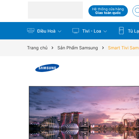
Hệ thống cửa hàng
Giao toàn quốc
Điều Hoà
Tivi - Loa
Tủ La
Trang chủ
Sản Phẩm Samsung
Smart Tivi Sa