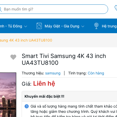
̣nh - Tủ Đông
Máy Giặt - Gia Dụng
Hệ trung
msung 4K 43 inch UA43TU8100
Smart Tivi Samsung 4K 43 inch
UA43TU8100
Thương hiệu:
samsung
|
Tình trạng:
Còn hàng
Liên hệ
Giá:
Khuyến mãi đặc biệt !!!
Giá và số lượng hàng mang tính chất tham khảo có
1
tăng hoặc giảm theo chương trình. Quý khách vui l
hệ trực tiếp để kiểm tra hàng và giá tại thời điểm 