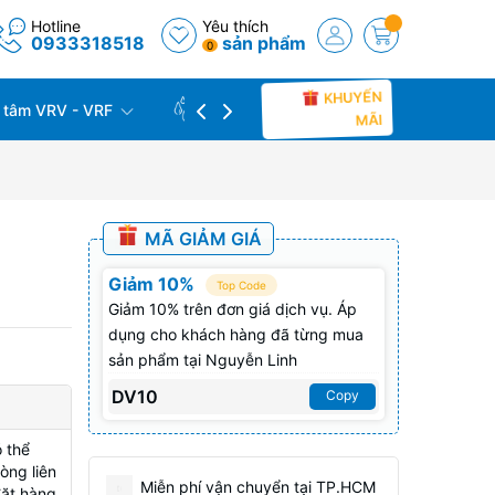
Hotline
Yêu thích
0933318518
sản phẩm
0
KHUYẾN
 tâm VRV - VRF
CÔNG TRÌNH THỰC TẾ
THU C
MÃI
MÃ GIẢM GIÁ
Giảm 10%
Top Code
Giảm 10% trên đơn giá dịch vụ. Áp
dụng cho khách hàng đã từng mua
sản phẩm tại Nguyễn Linh
DV10
Copy
 thể
òng liên
Miễn phí vận chuyển tại TP.HCM
đặt hàng