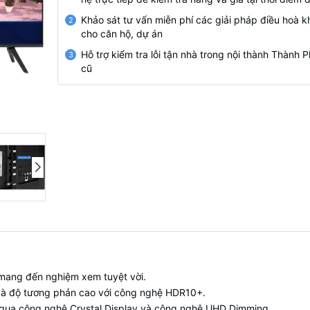
Khảo sát tư vấn miễn phí các giải pháp điều hoà k
2
cho căn hộ, dự án
Hỗ trợ kiểm tra lỗi tận nhà trong nội thành Thành
3
cũ
h mang đến nghiệm xem tuyệt vời.
 và độ tương phản cao với công nghệ
HDR10+
.
n qua công nghệ
Crystal Display
và công nghệ
UHD Dimming
.