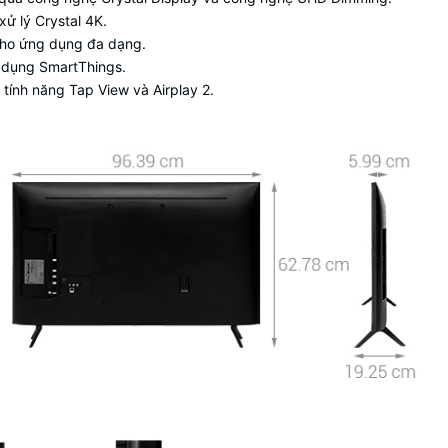
 xử lý
Crystal 4K.
 kho ứng dụng đa dạng.
g dụng
SmartThings
.
a tính năng
Tap View và Airplay 2
.