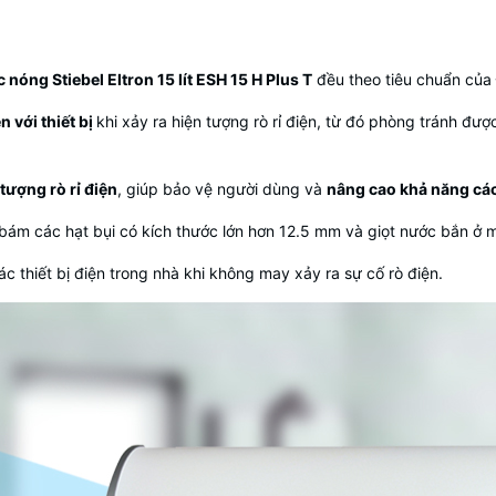
nóng Stiebel Eltron 15 lít ESH 15 H Plus T
đều theo tiêu chuẩn của
 với thiết bị
khi xảy ra hiện tượng rò rỉ điện, từ đó phòng tránh đ
tượng rò rỉ điện
, giúp bảo vệ người dùng và
nâng cao khả năng các
ám các hạt bụi có kích thước lớn hơn 12.5 mm và giọt nước bắn ở mọi
c thiết bị điện trong nhà khi không may xảy ra sự cố rò điện.