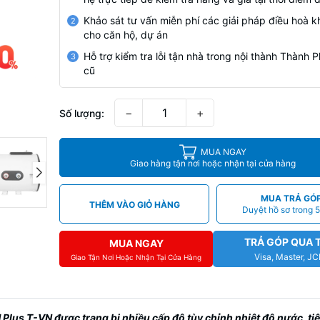
Khảo sát tư vấn miễn phí các giải pháp điều hoà k
2
cho căn hộ, dự án
Hỗ trợ kiểm tra lỗi tận nhà trong nội thành Thành
3
cũ
−
+
Số lượng:
MUA NGAY
Giao hàng tận nơi hoặc nhận tại cửa hàng
MUA TRẢ GÓ
THÊM VÀO GIỎ HÀNG
Duyệt hồ sơ trong 5
TRẢ GÓP QUA 
MUA NGAY
Visa, Master, J
Giao Tận Nơi Hoặc Nhận Tại Cửa Hàng
H Plus T-VN được trang bị nhiều cấp độ tùy chỉnh nhiệt độ nước, t