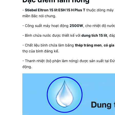
-
Stiebel Eltron 15 lít ESH 15 H Plus T
thuộc dòng máy n
miền Bắc nói chung.
- Công suất máy hoạt động
2500W
, cho nhiệt độ nư
- Bình chứa nước được thiết kế với
dung tích 15 lít
, đá
- Chất liệu bình chứa làm bằng
thép tráng men
,
có gia
thọ của bình đáng kể.
- Thanh nhiệt (bộ phận làm nóng) được sản xuất tại Đ
động.