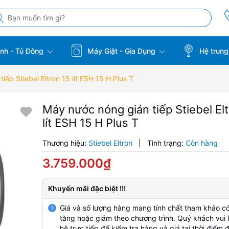
̣nh - Tủ Đông
Máy Giặt - Gia Dụng
Hệ trung
iếp Stiebel Eltron 15 lít ESH 15 H Plus T
Máy nước nóng gián tiếp Stiebel Elt
lít ESH 15 H Plus T
Thương hiệu:
Stiebel Eltron
|
Tình trạng:
Còn hàng
3.759.000₫
Khuyến mãi đặc biệt !!!
Giá và số lượng hàng mang tính chất tham khảo có
1
tăng hoặc giảm theo chương trình. Quý khách vui l
hệ trực tiếp để kiểm tra hàng và giá tại thời điểm 