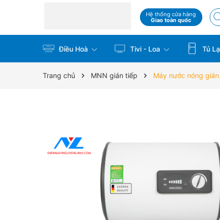
Hệ thống cửa hàng
Giao toàn quốc
Điều Hoà
Tivi - Loa
Tủ La
Trang chủ
MNN gián tiếp
Máy nước nóng gián t