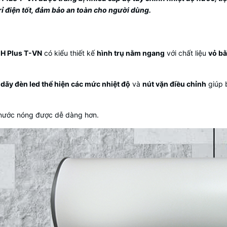
ỉ điện tốt, đảm bảo an toàn cho người dùng.
5 H Plus T-VN
có kiểu thiết kế
hình trụ nằm ngang
với chất liệu
vỏ b
ị
dãy đèn led thể hiện các mức nhiệt độ
và
nút vặn điều chỉnh
giúp 
y nước nóng được dễ dàng hơn.