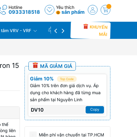
Hotline
Yêu thích
0933318518
sản phẩm
0
KHUYẾN
 tâm VRV - VRF
CÔNG TRÌNH THỰC TẾ
THU C
MÃI
ron 15
MÃ GIẢM GIÁ
Giảm 10%
Top Code
Giảm 10% trên đơn giá dịch vụ. Áp
dụng cho khách hàng đã từng mua
sản phẩm tại Nguyễn Linh
DV10
Copy
 thể
òng liên
Miễn phí vận chuyển tại TP.HCM
đặt hàng