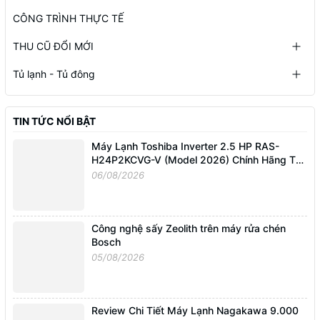
CÔNG TRÌNH THỰC TẾ
THU CŨ ĐỔI MỚI
Tủ lạnh - Tủ đông
TIN TỨC NỔI BẬT
Máy Lạnh Toshiba Inverter 2.5 HP RAS-
H24P2KCVG-V (Model 2026) Chính Hãng Tại
Điện Máy Nguyễn Linh
06/08/2026
Công nghệ sấy Zeolith trên máy rửa chén
Bosch
05/08/2026
Review Chi Tiết Máy Lạnh Nagakawa 9.000