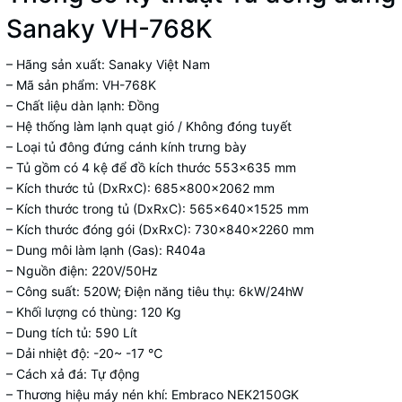
Sanaky VH-768K
– Hãng sản xuất: Sanaky Việt Nam
– Mã sản phẩm: VH-768K
– Chất liệu dàn lạnh: Đồng
– Hệ thống làm lạnh quạt gió / Không đóng tuyết
– Loại tủ đông đứng cánh kính trưng bày
– Tủ gồm có 4 kệ để đồ kích thước 553×635 mm
– Kích thước tủ (DxRxC): 685×800×2062 mm
– Kích thước trong tủ (DxRxC): 565×640×1525 mm
– Kích thước đóng gói (DxRxC): 730×840×2260 mm
– Dung môi làm lạnh (Gas): R404a
– Nguồn điện: 220V/50Hz
– Công suất: 520W; Điện năng tiêu thụ: 6kW/24hW
– Khối lượng có thùng: 120 Kg
– Dung tích tủ: 590 Lít
– Dải nhiệt độ: -20~ -17 ℃
– Cách xả đá: Tự động
– Thương hiệu máy nén khí: Embraco NEK2150GK