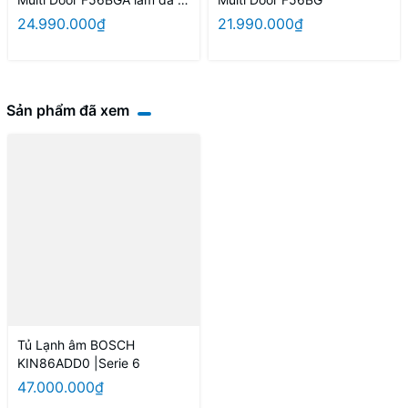
động
24.990.000₫
21.990.000₫
Sản phẩm đã xem
Tủ Lạnh âm BOSCH
KIN86ADD0 |Serie 6
47.000.000₫