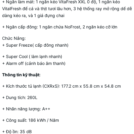
+ Ngăn làm mát: 1 ngăn kéo VitaFresh XXL 0 độ, 1 ngăn kéo
VitalFresh để cá và thịt tươi lâu hơn, 3 hệ thống ray mở rộng dể dễ
dàng kéo ra, và 1 giá đựng chai
+ Ngăn cấp đông: 1 ngăn chứa NoFrost, 2 ngăn kéo cỡ lớn
Chức Nắng:
+ Super Freeze( cấp đông nhanh)
+ Super Cool ( làm lạnh nhanh)
+ Alarm off (cảnh báo âm thanh)
Thông tin kỹ thuật:
+ Kích thước tủ lạnh (CXRxS): 177.2 cm x 55.8 cm x 54.8 cm
+ Dung tích: 260L
+ Nhãn năng lượng: A++
+ Công suất: 186 kWh / Năm
+ Độ ồn: 35 dB