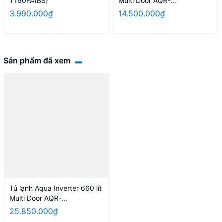
T160FA(BS)
Multi Door AQR-
M536XA(GB)
3.990.000₫
14.500.000₫
Sản phẩm đã xem
Tủ lạnh Aqua Inverter 660 lít
Multi Door AQR-
M727XA(GB)U1
25.850.000₫