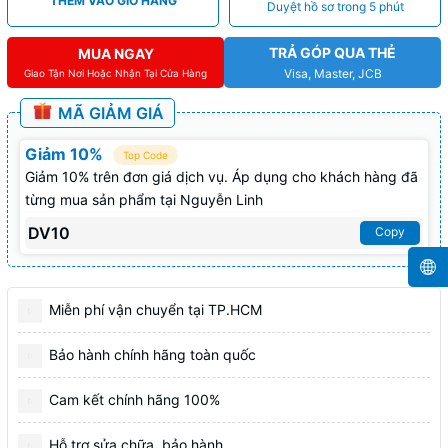
THÊM VÀO GIỎ HÀNG
Duyệt hồ sơ trong 5 phút
TRẢ GÓP QUA THẺ
MUA NGAY
Visa, Master, JCB
Giao Tận Nơi Hoặc Nhận Tại Cửa Hàng
MÃ GIẢM GIÁ
Giảm 10%
Top Code
Giảm 10% trên đơn giá dịch vụ. Áp dụng cho khách hàng đã
từng mua sản phẩm tại Nguyễn Linh
DV10
Copy
Miễn phí vận chuyển tại TP.HCM
Bảo hành chính hãng toàn quốc
Cam kết chính hãng 100%
Hỗ trợ sửa chữa, bảo hành