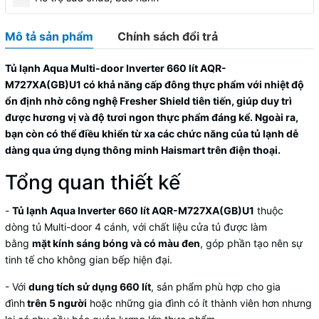
Mô tả sản phẩm
Chính sách đổi trả
Tủ lạnh Aqua Multi-door Inverter 660 lít AQR-
M727XA(GB)U1
có khả năng cấp đông thực phẩm với nhiệt độ
ổn định nhờ công nghệ Fresher Shield tiên tiến, giúp duy trì
được hương vị và độ tươi ngon thực phẩm đáng kể. Ngoài ra,
bạn còn có thể điều khiển từ xa các chức năng của tủ lạnh dễ
dàng qua ứng dụng thông minh Haismart trên điện thoại.
Tổng quan thiết kế
-
Tủ lạnh Aqua Inverter 660 lít AQR-M727XA(GB)U1
thuộc
dòng
tủ Multi-door
4 cánh, với chất liệu cửa tủ được làm
bằng
mặt kính sáng bóng và có màu đen
, góp phần tạo nên sự
tinh tế cho không gian bếp hiện đại.
- Với
dung tích sử dụng 660 lít
, sản phẩm phù hợp cho gia
đình
trên 5 người
hoặc những gia đình có ít thành viên hơn nhưng