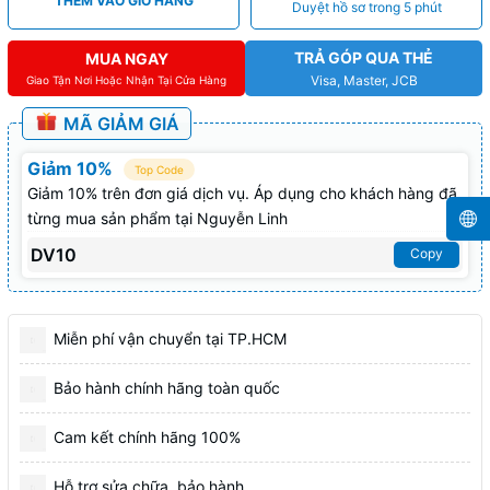
THÊM VÀO GIỎ HÀNG
Duyệt hồ sơ trong 5 phút
TRẢ GÓP QUA THẺ
MUA NGAY
Visa, Master, JCB
Giao Tận Nơi Hoặc Nhận Tại Cửa Hàng
MÃ GIẢM GIÁ
Giảm 10%
Top Code
Giảm 10% trên đơn giá dịch vụ. Áp dụng cho khách hàng đã
từng mua sản phẩm tại Nguyễn Linh
DV10
Copy
Miễn phí vận chuyển tại TP.HCM
Bảo hành chính hãng toàn quốc
Cam kết chính hãng 100%
Hỗ trợ sửa chữa, bảo hành