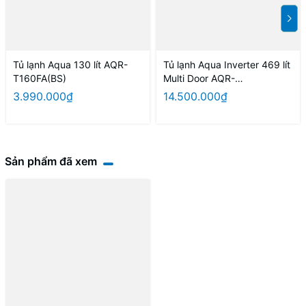
Tủ lạnh Aqua 130 lít AQR-
Tủ lạnh Aqua Inverter 469 lít
T160FA(BS)
Multi Door AQR-
M536XA(GB)
3.990.000₫
14.500.000₫
Sản phẩm đã xem