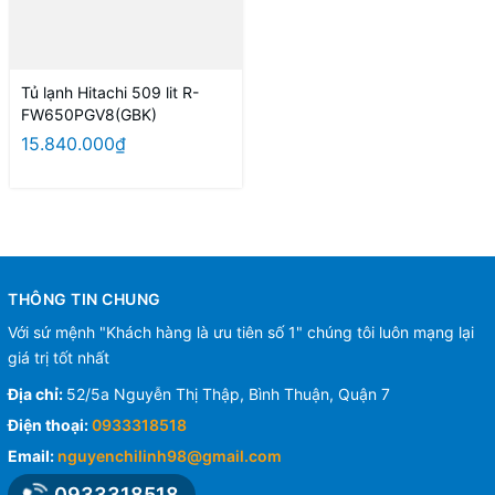
Tủ lạnh Hitachi 509 lit R-
FW650PGV8(GBK)
15.840.000₫
THÔNG TIN CHUNG
Với sứ mệnh "Khách hàng là ưu tiên số 1" chúng tôi luôn mạng lại
giá trị tốt nhất
Địa chỉ:
52/5a Nguyễn Thị Thập, Bình Thuận, Quận 7
Điện thoại:
0933318518
Email:
nguyenchilinh98@gmail.com
0933318518