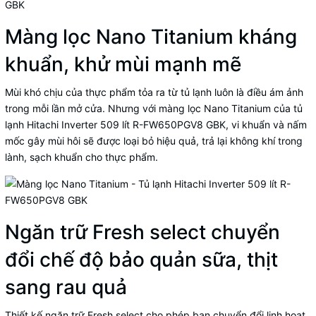
Màng lọc Nano Titanium kháng
khuẩn, khử mùi mạnh mẽ
Mùi khó chịu của thực phẩm tỏa ra từ tủ lạnh luôn là điều ám ảnh
trong mỗi lần mở cửa. Nhưng với màng lọc Nano Titanium của tủ
lạnh Hitachi Inverter 509 lít R-FW650PGV8 GBK, vi khuẩn và nấm
mốc gây mùi hôi sẽ được loại bỏ hiệu quả, trả lại không khí trong
lành, sạch khuẩn cho thực phẩm.
Ngăn trữ Fresh select chuyển
đổi chế độ bảo quản sữa, thịt
sang rau quả
Thiết kế ngăn trữ Fresh select cho phép bạn chuyển đổi linh hoạt