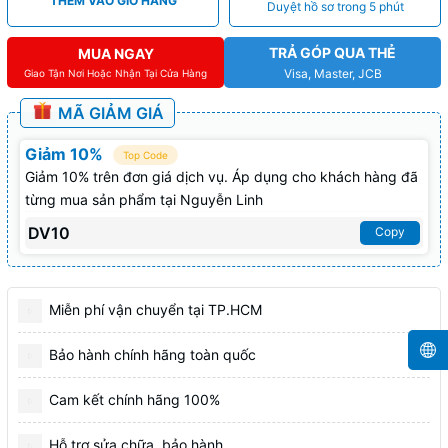
THÊM VÀO GIỎ HÀNG
Duyệt hồ sơ trong 5 phút
TRẢ GÓP QUA THẺ
MUA NGAY
Visa, Master, JCB
Giao Tận Nơi Hoặc Nhận Tại Cửa Hàng
MÃ GIẢM GIÁ
Giảm 10%
Top Code
Giảm 10% trên đơn giá dịch vụ. Áp dụng cho khách hàng đã
từng mua sản phẩm tại Nguyễn Linh
DV10
Copy
Miễn phí vận chuyển tại TP.HCM
Bảo hành chính hãng toàn quốc
Cam kết chính hãng 100%
Hỗ trợ sửa chữa, bảo hành