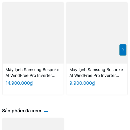
Máy lạnh Samsung Bespoke
Máy lạnh Samsung Bespoke
AI WindFree Pro Inverter
AI WindFree Pro Inverter
2HP AR80H18D
1.5HP AR80H13D
14.900.000₫
9.900.000₫
Sản phẩm đã xem