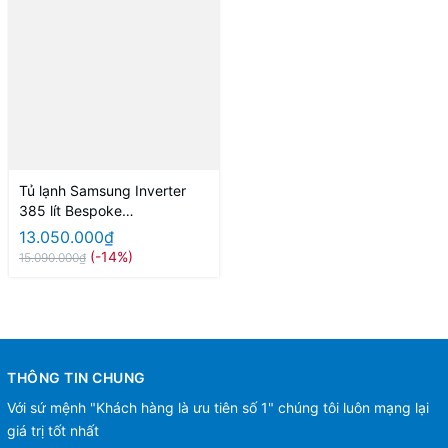
Tủ lạnh Samsung Inverter
385 lít Bespoke
RT38CB668412SV
13.050.000₫
(-14%)
15.090.000₫
THÔNG TIN CHUNG
Với sứ mệnh "Khách hàng là ưu tiên số 1" chúng tôi luôn mạng lại
giá trị tốt nhất