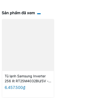
Sản phẩm đã xem
Tủ lạnh Samsung Inverter
256 lít RT25M4032BU/SV -
HÀNG CHÍNH HÃNG
6.457.500₫