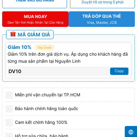
THÊM VÀO GIỎ HÀNG
Duyệt hồ sơ trong 5 phút
TRẢ GÓP QUA THẺ
MUA NGAY
Visa, Master, JCB
Giao Tận Nơi Hoặc Nhận Tại Cửa Hàng
MÃ GIẢM GIÁ
Giảm 10%
Top Code
Giảm 10% trên đơn giá dịch vụ. Áp dụng cho khách hàng đã
từng mua sản phẩm tại Nguyễn Linh
DV10
Copy
Miễn phí vận chuyển tại TP.HCM
Bảo hành chính hãng toàn quốc
Cam kết chính hãng 100%
Hỗ trợ sửa chữa, bảo hành