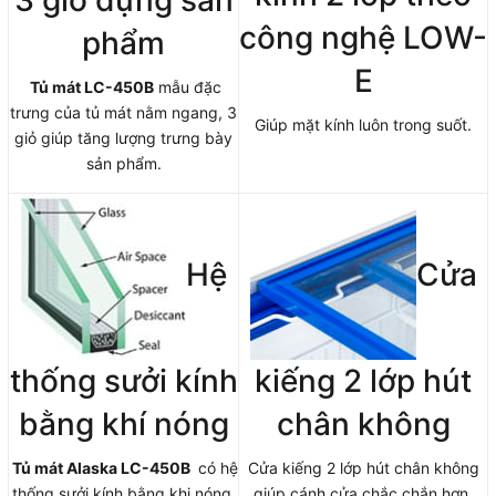
công nghệ LOW-
phẩm
E
Tủ mát LC-450B
mẫu đặc
trưng của tủ mát nằm ngang, 3
Giúp mặt kính luôn trong suốt.
giỏ giúp tăng lượng trưng bày
sản phẩm.
Hệ
Cửa
thống sưởi kính
kiếng 2 lớp hút
bằng khí nóng
chân không
Tủ mát Alaska LC-450B
có hệ
Cửa kiếng 2 lớp hút chân không
thống sưởi kính bằng khi nóng.
giúp cánh cửa chắc chắn hơn,