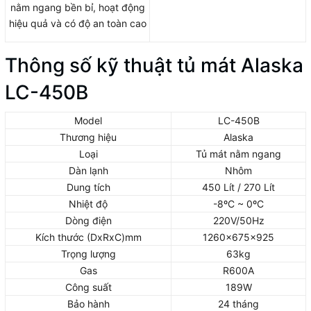
nằm ngang bền bỉ, hoạt động
hiệu quả và có độ an toàn cao
Thông số kỹ thuật tủ mát Alaska
LC-450B
Model
LC-450B
Thương hiệu
Alaska
Loại
Tủ mát nằm ngang
Dàn lạnh
Nhôm
Dung tích
450 Lít / 270 Lít
Nhiệt độ
-8ºC ~ 0ºC
Dòng điện
220V/50Hz
Kích thước (DxRxC)mm
1260x675x925
Trọng lượng
63kg
Gas
R600A
Công suất
189W
Bảo hành
24 tháng