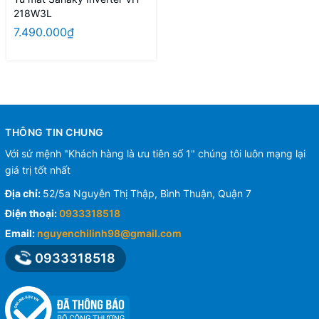
218W3L
7.490.000₫
THÔNG TIN CHUNG
Với sứ mệnh "Khách hàng là ưu tiên số 1" chúng tôi luôn mạng lại
giá trị tốt nhất
Địa chỉ:
52/5a Nguyễn Thị Thập, Bình Thuận, Quận 7
Điện thoại:
0933318518
Email:
nguyenchilinh98@gmail.com
0933318518