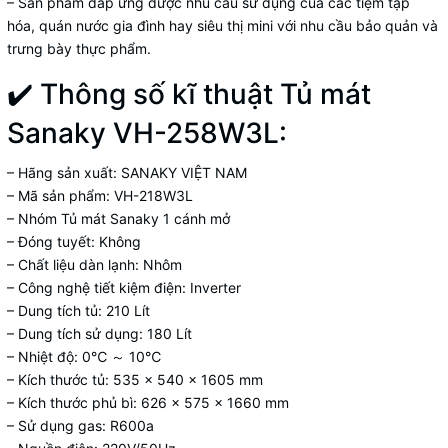
– Sản phẩm đáp ứng được nhu cầu sử dụng của các tiệm tạp
hóa, quán nước gia đình hay siêu thị mini với nhu cầu bảo quản và
trưng bày thực phẩm.
✔️ Thông số kĩ thuật
Tủ mát
Sanaky VH-258W3L:
– Hãng sản xuất:
SANAKY VIỆT NAM
– Mã sản phẩm:
VH-218W3L
– Nhóm Tủ mát Sanaky 1 cánh mở
– Đóng tuyết: Không
– Chất liệu dàn lạnh: Nhôm
– Công nghệ tiết kiệm điện: Inverter
– Dung tích tủ: 210 Lít
– Dung tích sử dụng: 180 Lít
– Nhiệt độ: 0℃ ～ 10℃
– Kích thước tủ: 535 x 540 x 1605 mm
– Kích thước phủ bì: 626 x 575 x 1660 mm
– Sử dụng gas: R600a