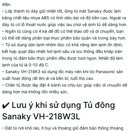
điện.
– Lớp thành tủ dày giữ nhiệt tốt, lòng tủ mát Sanaky được làm
bằng chất liệu nhựa ABS có tính dẻo dai và độ bền cao. Ngoài ra
đáy tủ có lỗ thoát nước giúp việc lau chùi vệ sinh tủ dễ dàng hơn.
– Ngăn tủ cũng có 4 kệ để đồ có thể tháo dỡ và di chuyển, bạn
có thể dễ dàng phân loại thực phẩm bảo quản và trưng bày hơn.
– Tủ sử dụng dàn lạnh nhôm đúc có khả năng làm lạnh ổn định,
kết hợp quạt đảo nhiệt hơi lạnh sâu và lưu thông đều khắp bên
trong tủ đảm bảo thực phẩm đều được tươi ngon. Nhiệt độ làm
lạnh của tủ là 0-10 độ C.
– Sanaky VH-218K3 sử dụng lốc máy nén khí do Panasonic sản
xuất hoạt động rất êm ái và bền bỉ, tuổi thọ cao.
– Chân tủ được lắp đặt 4 bánh xe chịu lực giúp việc di chuyển dễ
dàng hơn mà không tốn nhiều sức.
✔️ Lưu ý khi sử dụng
Tủ đông
Sanaky VH-218W3L
– Đặt tủ nơi khô ráo, ít bụi và thoáng gió đảm bảo thông thoáng