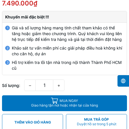
7.490.000₫
Khuyến mãi đặc biệt !!!
Giá và số lượng hàng mang tính chất tham khảo có thể
1
tăng hoặc giảm theo chương trình. Quý khách vui lòng liên
hệ trực tiếp để kiểm tra hàng và giá tại thời điểm đặt hàng
Khảo sát tư vấn miễn phí các giải pháp điều hoà không khí
2
cho căn hộ, dự án
Hỗ trợ kiểm tra lỗi tận nhà trong nội thành Thành Phố HCM
3
cũ
−
+
Số lượng:
MUA NGAY
Giao hàng tận nơi hoặc nhận tại cửa hàng
MUA TRẢ GÓP
THÊM VÀO GIỎ HÀNG
Duyệt hồ sơ trong 5 phút