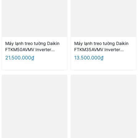
Máy lạnh treo tường Daikin
Máy lạnh treo tường Daikin
FTKM50AVMV Inverter
FTKM35AVMV Inverter
2.0HP Model 2026 ( Thái
1.5HP Model 2026 Thái Lan
21.500.000₫
13.500.000₫
Lan )