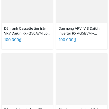
Dàn lạnh Cassette âm trần
Dàn nóng VRV IV S Daikin
VRV Daikin FXFQ50AVM Loại
Inverter RXMQ5BVM –
đa hướng thổi
5.0HP
100.000₫
100.000₫