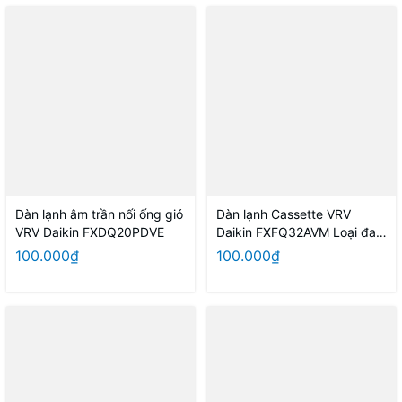
Dàn lạnh âm trần nối ống gió
Dàn lạnh Cassette VRV
VRV Daikin FXDQ20PDVE
Daikin FXFQ32AVM Loại đa
hướng thổi
100.000₫
100.000₫