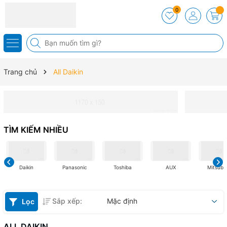
0
Trang chủ
All Daikin
TÌM KIẾM NHIỀU
Daikin
Panasonic
Toshiba
AUX
Mitsubis
Sắp xếp:
Mặc định
Lọc
ALL DAIKIN