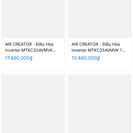
AIR CREATOR - Điều Hòa
AIR CREATOR - Điều Hòa
Inverter MTKC35AVMVK
Inverter MTKC25AVMVK 1HP
1.5HP (Màu Đen)
(Màu Đen)
17.490.000₫
13.490.000₫