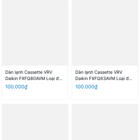
Dàn lạnh Cassette VRV
Dàn lạnh Cassette VRV
Daikin FXFQ80AVM Loại đa
Daikin FXFQ63AVM Loại đa
hướng thổi
hướng thổi
100.000₫
100.000₫