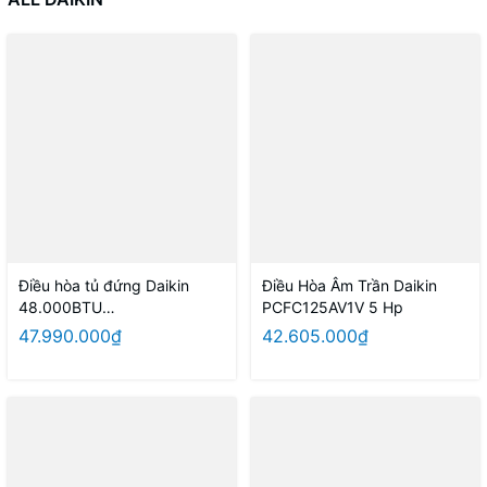
Điều hòa tủ đứng Daikin
Điều Hòa Âm Trần Daikin
48.000BTU
PCFC125AV1V 5 Hp
FVC140AV1V/RC140AGY1V 3
47.990.000₫
42.605.000₫
pha