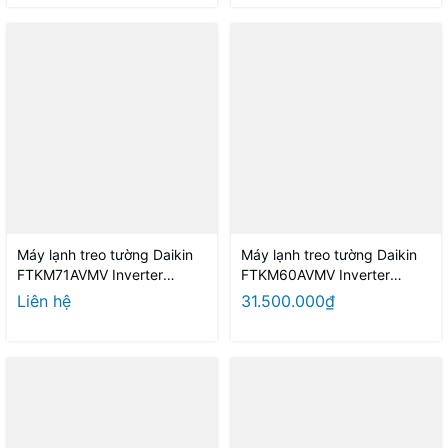
Máy lạnh treo tường Daikin
Máy lạnh treo tường Daikin
FTKM71AVMV Inverter
FTKM60AVMV Inverter
3.0HP Model 2026 - Thái
2.5HP Model 2026
Liên hệ
31.500.000₫
Lan