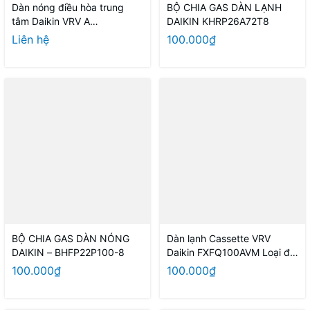
Dàn nóng điều hòa trung
BỘ CHIA GAS DÀN LẠNH
tâm Daikin VRV A
DAIKIN KHRP26A72T8
RXQ16AYM 16HP 1 chiều
Liên hệ
100.000₫
BỘ CHIA GAS DÀN NÓNG
Dàn lạnh Cassette VRV
DAIKIN – BHFP22P100-8
Daikin FXFQ100AVM Loại đa
hướng thổi
100.000₫
100.000₫