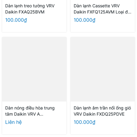
Dàn lạnh treo tường VRV
Dàn lạnh Cassette VRV
Daikin FXAQ25BVM
Daikin FXFQ125AVM Loại đa
hướng thổi
100.000₫
100.000₫
Dàn nóng điều hòa trung
Dàn lạnh âm trần nối ống gió
tâm Daikin VRV A
VRV Daikin FXDQ25PDVE
RXQ28AMYM 28HP
Liên hệ
100.000₫