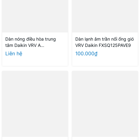
Dàn nóng điều hòa trung
Dàn lạnh âm trần nối ống gió
tâm Daikin VRV A
VRV Daikin FXSQ125PAVE9
RXQ30AYM 30HP 1 chiều
Liên hệ
100.000₫