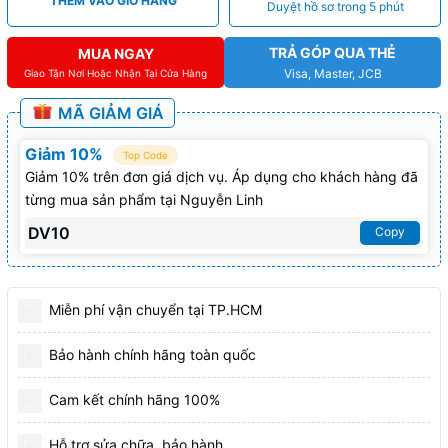
THÊM VÀO GIỎ HÀNG
Duyệt hồ sơ trong 5 phút
TRẢ GÓP QUA THẺ
MUA NGAY
Visa, Master, JCB
Giao Tận Nơi Hoặc Nhận Tại Cửa Hàng
MÃ GIẢM GIÁ
Giảm 10%
Top Code
Giảm 10% trên đơn giá dịch vụ. Áp dụng cho khách hàng đã
từng mua sản phẩm tại Nguyễn Linh
DV10
Copy
Miễn phí vận chuyển tại TP.HCM
Bảo hành chính hãng toàn quốc
Cam kết chính hãng 100%
Hỗ trợ sửa chữa, bảo hành