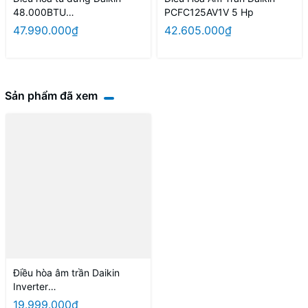
48.000BTU
PCFC125AV1V 5 Hp
FVC140AV1V/RC140AGY1V 3
47.990.000₫
42.605.000₫
pha
Sản phẩm đã xem
Điều hòa âm trần Daikin
Inverter
FCFC40DVM/RZFC40DVM
19.999.000₫