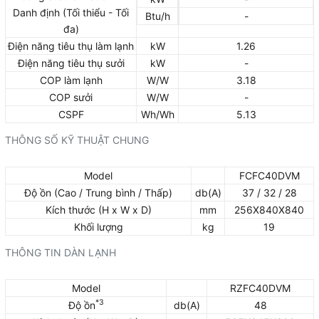
Danh định (Tối thiểu - Tối
Btu/h
-
đa)
Điện năng tiêu thụ làm lạnh
kW
1.26
Điện năng tiêu thụ sưởi
kW
-
COP làm lạnh
W/W
3.18
COP sưởi
W/W
-
CSPF
Wh/Wh
5.13
THÔNG SỐ KỸ THUẬT CHUNG
Model
FCFC40DVM
Độ ồn (Cao / Trung bình / Thấp)
db(A)
37 / 32 / 28
Kích thước (H x W x D)
mm
256X840X840
Khối lượng
kg
19
THÔNG TIN DÀN LẠNH
Model
RZFC40DVM
*3
Độ ồn
db(A)
48