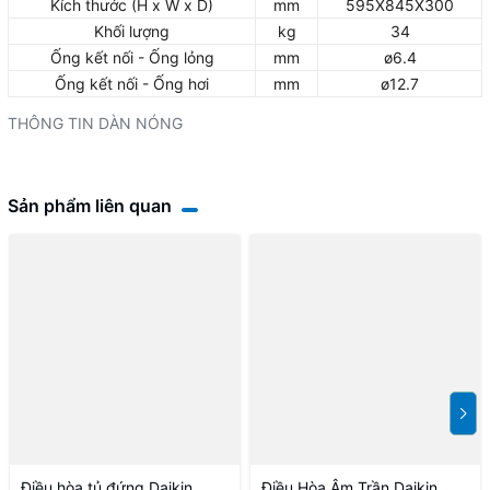
Kích thước (H x W x D)
mm
595X845X300
Khối lượng
kg
34
Ống kết nối - Ống lỏng
mm
ø6.4
Ống kết nối - Ống hơi
mm
ø12.7
THÔNG TIN DÀN NÓNG
Sản phẩm liên quan
Điều hòa tủ đứng Daikin
Điều Hòa Âm Trần Daikin