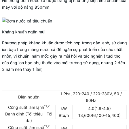
Hệ thống bơm nước xả được trang bị như phụ kiện tiêu chuẩn của
máy với độ nâng 850mm
Kháng khuẩn ngăn mùi
Phương pháp kháng khuẩn được tích hợp trong dàn lạnh, sử dụng
ion bạc trong máng nước xả để ngăn sự phát triển của các chất
nhờn, vi khuẩn, nấm mốc gây ra mùi hôi và tắc nghẽn ( tuổi thọ
của ống ion bạc phụ thuộc vào môi trường sử dụng, nhưng 2 đến
3 năm nên thay 1 lần)
1 Pha, 220-240 / 220-230V, 50 /
Điện nguồn
60Hz
*1,2
Công suất làm lạnh
kW
4.0(1.8-4.5)
Danh định (Tối thiểu - Tối
Btu/h
13,600(6,100-15,400)
đa)
*1,2
Công suất làm sưởi
kW
-