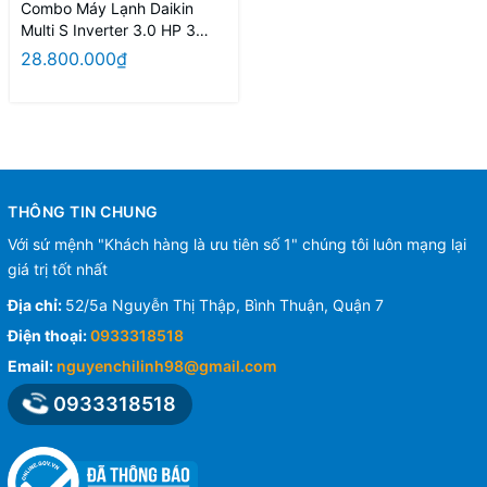
Combo Máy Lạnh Daikin
Multi S Inverter 3.0 HP 3
phòng ngủ MKC70SVMV + 3
28.800.000₫
Dàn Lạnh CTKC25RVMV
Chính Hãng Thái Lan
THÔNG TIN CHUNG
Với sứ mệnh "Khách hàng là ưu tiên số 1" chúng tôi luôn mạng lại
giá trị tốt nhất
Địa chỉ:
52/5a Nguyễn Thị Thập, Bình Thuận, Quận 7
Điện thoại:
0933318518
Email:
nguyenchilinh98@gmail.com
0933318518