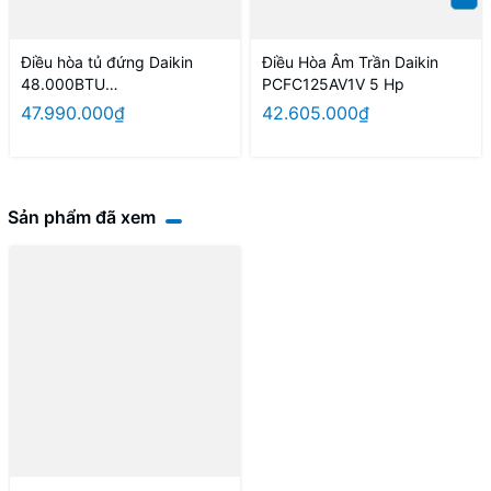
Điều hòa tủ đứng Daikin
Điều Hòa Âm Trần Daikin
48.000BTU
PCFC125AV1V 5 Hp
FVC140AV1V/RC140AGY1V 3
47.990.000₫
42.605.000₫
pha
Sản phẩm đã xem