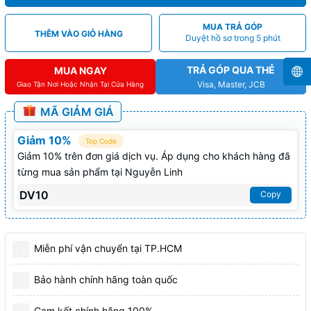
MUA TRẢ GÓP
THÊM VÀO GIỎ HÀNG
Duyệt hồ sơ trong 5 phút
TRẢ GÓP QUA THẺ
MUA NGAY
Visa, Master, JCB
Giao Tận Nơi Hoặc Nhận Tại Cửa Hàng
MÃ GIẢM GIÁ
Giảm 10%
Top Code
Giảm 10% trên đơn giá dịch vụ. Áp dụng cho khách hàng đã
từng mua sản phẩm tại Nguyễn Linh
DV10
Copy
Miễn phí vận chuyển tại TP.HCM
Bảo hành chính hãng toàn quốc
Cam kết chính hãng 100%