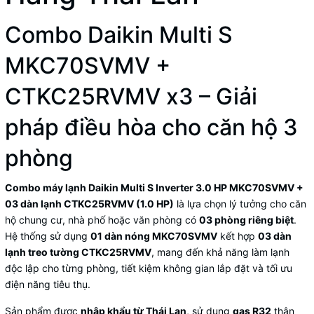
Combo Daikin Multi S
MKC70SVMV +
CTKC25RVMV x3 – Giải
pháp điều hòa cho căn hộ 3
phòng
Combo máy lạnh Daikin Multi S Inverter 3.0 HP MKC70SVMV +
03 dàn lạnh CTKC25RVMV (1.0 HP)
là lựa chọn lý tưởng cho căn
hộ chung cư, nhà phố hoặc văn phòng có
03 phòng riêng biệt
.
Hệ thống sử dụng
01 dàn nóng MKC70SVMV
kết hợp
03 dàn
lạnh treo tường CTKC25RVMV
, mang đến khả năng làm lạnh
độc lập cho từng phòng, tiết kiệm không gian lắp đặt và tối ưu
điện năng tiêu thụ.
Sản phẩm được
nhập khẩu từ Thái Lan
, sử dụng
gas R32
thân