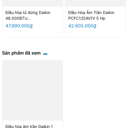
Điều hòa tủ đứng Daikin
Điều Hòa Âm Trần Daikin
48.000BTU
PCFC125AV1V 5 Hp
FVC140AV1V/RC140AGY1V 3
47.990.000₫
42.605.000₫
pha
Sản phẩm đã xem
Điều hòa âm trần Daikin 1