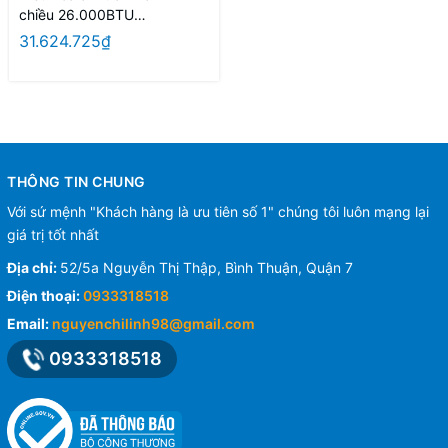
chiều 26.000BTU
FCNQ26MV1/RNQ26MV1+B
31.624.725₫
RC2E61 điều khiển có dây
+BAF552A160 bộ lọc
THÔNG TIN CHUNG
Với sứ mệnh "Khách hàng là ưu tiên số 1" chúng tôi luôn mạng lại
giá trị tốt nhất
Địa chỉ:
52/5a Nguyễn Thị Thập, Bình Thuận, Quận 7
Điện thoại:
0933318518
Email:
nguyenchilinh98@gmail.com
0933318518