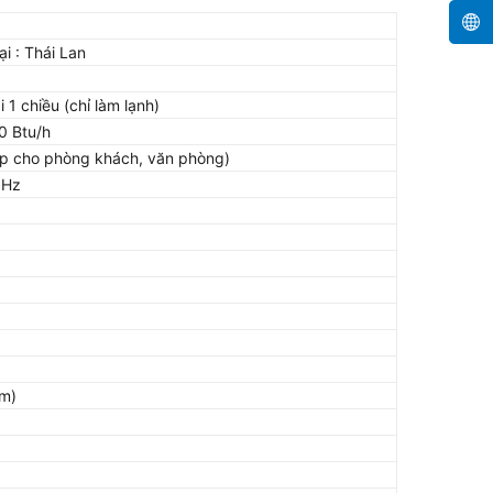
i : Thái Lan
i 1 chiều (chỉ làm lạnh)
0 Btu/h
 hợp cho phòng khách, văn phòng)
0Hz
mm)