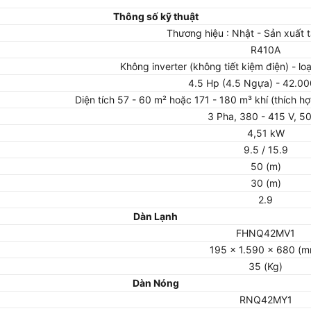
Thông số kỹ thuật
Thương hiệu : Nhật - Sản xuất tạ
R410A
Không inverter (không tiết kiệm điện) - loạ
4.5 Hp (4.5 Ngựa) - 42.00
Diện tích 57 - 60 m² hoặc 171 - 180 m³ khí (thích
3 Pha, 380 - 415 V, 5
4,51 kW
9.5 / 15.9
50 (m)
30 (m)
2.9
Dàn Lạnh
FHNQ42MV1
195 x 1.590 x 680 (
35 (Kg)
Dàn Nóng
RNQ42MY1