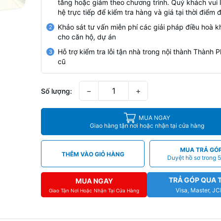
tăng hoặc giảm theo chương trình. Quý khách vui l
hệ trực tiếp để kiểm tra hàng và giá tại thời điểm 
Khảo sát tư vấn miễn phí các giải pháp điều hoà k
2
cho căn hộ, dự án
Hỗ trợ kiểm tra lỗi tận nhà trong nội thành Thành
3
cũ
−
+
Số lượng:
MUA NGAY
Giao hàng tận nơi hoặc nhận tại cửa hàng
MUA TRẢ GÓ
THÊM VÀO GIỎ HÀNG
Duyệt hồ sơ trong 5
TRẢ GÓP QUA 
MUA NGAY
Visa, Master, J
Giao Tận Nơi Hoặc Nhận Tại Cửa Hàng