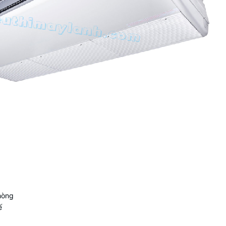
hòng
ế