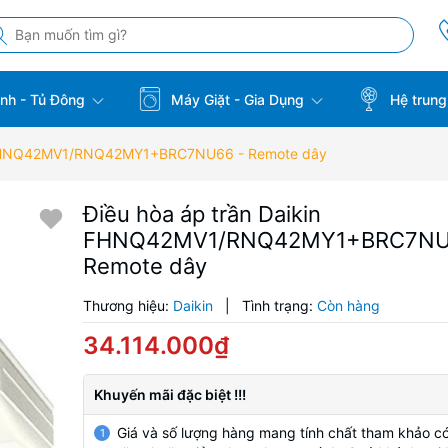
̣nh - Tủ Đông
Máy Giặt - Gia Dụng
Hệ trung
n FHNQ42MV1/RNQ42MY1+BRC7NU66 - Remote dây
Điều hòa áp trần Daikin
FHNQ42MV1/RNQ42MY1+BRC7NU
Remote dây
Thương hiệu:
Daikin
|
Tình trạng:
Còn hàng
34.114.000₫
Khuyến mãi đặc biệt !!!
Giá và số lượng hàng mang tính chất tham khảo có
1