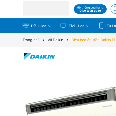
Hệ thống cửa hàng
Giao toàn quốc
Điều Hoà
Tivi - Loa
Tủ La
Trang chủ
All Daikin
Điều hòa áp trần Daiki