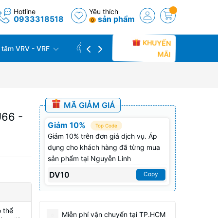
Hotline
Yêu thích
0933318518
sản phẩm
0
KHUYẾN
 tâm VRV - VRF
CÔNG TRÌNH THỰC TẾ
THU C
MÃI
MÃ GIẢM GIÁ
66 -
Giảm 10%
Top Code
Giảm 10% trên đơn giá dịch vụ. Áp
dụng cho khách hàng đã từng mua
sản phẩm tại Nguyễn Linh
DV10
Copy
 thể
Miễn phí vận chuyển tại TP.HCM