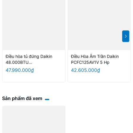
Điều hòa tủ đứng Daikin
Điều Hòa Âm Trần Daikin
48.000BTU
PCFC125AV1V 5 Hp
FVC140AV1V/RC140AGY1V 3
47.990.000₫
42.605.000₫
pha
Sản phẩm đã xem