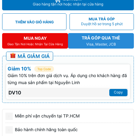
Giao hàng tận nơi hoặc nhận tại cửa hàng
MUA TRẢ GÓP
THÊM VÀO GIỎ HÀNG
Duyệt hồ sơ trong 5 phút
TRẢ GÓP QUA THẺ
MUA NGAY
Visa, Master, JCB
Giao Tận Nơi Hoặc Nhận Tại Cửa Hàng
MÃ GIẢM GIÁ
Giảm 10%
Top Code
Giảm 10% trên đơn giá dịch vụ. Áp dụng cho khách hàng đã
từng mua sản phẩm tại Nguyễn Linh
DV10
Copy
Miễn phí vận chuyển tại TP.HCM
Bảo hành chính hãng toàn quốc