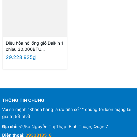
Điều hòa nối ống gió Daikin 1
chiều 30.000BTU
FDMNQ30MV1/RNQ30MV1+
29.228.925₫
BRC2E61 điều khiển có dây
THÔNG TIN CHUNG
Với sứ mệnh "Khách hàng là ưu tiên số 1" chúng tôi luôn mạng lại
giá trị tốt nhất
Địa chỉ:
52/5a Nguyễn Thị Thập, Bình Thuận, Quận 7
Điện thoại:
0933318518