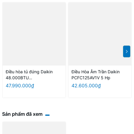
Điều hòa tủ đứng Daikin
Điều Hòa Âm Trần Daikin
48.000BTU
PCFC125AV1V 5 Hp
FVC140AV1V/RC140AGY1V 3
47.990.000₫
42.605.000₫
pha
Sản phẩm đã xem