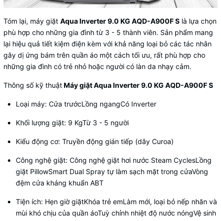
Tóm lại, máy giặt
Aqua Inverter 9.0 KG AQD-A900F S
là lựa chọn
phù hợp cho những gia đình từ 3 - 5 thành viên. Sản phẩm mang
lại hiệu quả tiết kiệm điện kèm với khả năng loại bỏ các tác nhân
gây dị ứng bám trên quần áo một cách tối ưu, rất phù hợp cho
những gia đình có trẻ nhỏ hoặc người có làn da nhạy cảm.
Thông số kỹ thuật
Máy giặt Aqua Inverter 9.0 KG AQD-A900F S
Loại máy: Cửa trướcLồng ngangCó Inverter
Khối lượng giặt: 9 KgTừ 3 - 5 người
Kiểu động cơ: Truyền động gián tiếp (dây Curoa)
Công nghệ giặt: Công nghệ giặt hơi nước Steam CyclesLồng
giặt PillowSmart Dual Spray tự làm sạch mặt trong cửaVòng
đệm cửa kháng khuẩn ABT
Tiện ích: Hẹn giờ giặtKhóa trẻ emLàm mới, loại bỏ nếp nhăn và
mùi khó chịu của quần áoTuỳ chỉnh nhiệt độ nước nóngVệ sinh