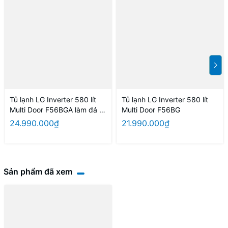
Tủ lạnh LG Inverter 580 lít
Tủ lạnh LG Inverter 580 lít
Multi Door F56BGA làm đá tự
Multi Door F56BG
động
24.990.000₫
21.990.000₫
Sản phẩm đã xem