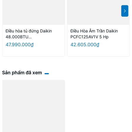
Điều hòa tủ đứng Daikin
Điều Hòa Âm Trần Daikin
48.000BTU
PCFC125AV1V 5 Hp
FVC140AV1V/RC140AGY1V 3
47.990.000₫
42.605.000₫
pha
Sản phẩm đã xem