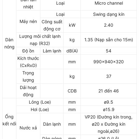
Loại
Micro channel
nhiệt
Loại
Swing dạng kín
Máy nén
Công suất
kW
2.40
động cơ
Lượng môi chất lạnh
Dàn
kg
1.35 (Nạp sẵn cho 15m)
nạp (R32)
nóng
Độ ồn
Làm lạnh
dB(A)
54
Kích thước
mm
990x940x320
(CxRxD)
Trọng
kg
37
lượng
Dải hoạt
CDB
21 đến 46
động
Lỏng (Loe)
mm
ø9.5
Hơi (Loe)
mm
ø15.9
Ống
VP20 (Đường kín trong,
kết nối
Dàn lạnh
mm
ø20 x Đường kín
Nước xả
ngoài,ø26)
Dàn nóng
mm
ø26.0 (Lỗ)