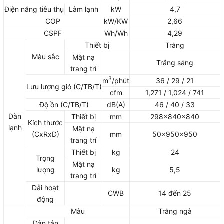
Điện năng tiêu thụ
Làm lạnh
kW
4,7
COP
kW/KW
2,66
CSPF
Wh/Wh
4,29
Thiết bị
Trắng
Màu sắc
Mặt nạ
Trắng sáng
trang trí
3
m
/phút
36 / 29 / 21
Lưu lượng gió (C/TB/T)
cfm
1,271 / 1,024 / 741
Độ ồn (C/TB/T)
dB(A)
46 / 40 / 33
Dàn
Thiết bị
mm
298x840x840
Kích thước
lạnh
Mặt nạ
(CxRxD)
mm
50x950x950
trang trí
Thiết bị
kg
24
Trọng
Mặt nạ
lượng
kg
5,5
trang trí
Dải hoạt
CWB
14 đến 25
động
Màu
Trắng ngà
Dàn tản