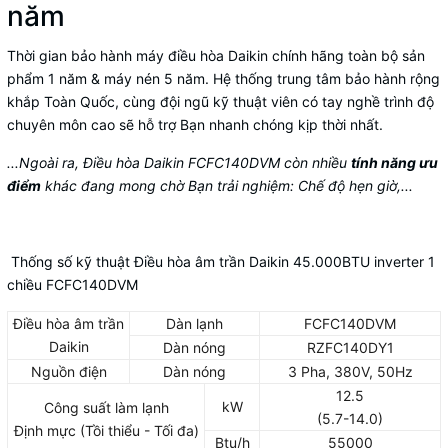
năm
Thời gian bảo hành máy điều hòa Daikin chính hãng toàn bộ sản
phẩm 1 năm & máy nén 5 năm. Hệ thống trung tâm bảo hành rộng
khắp Toàn Quốc, cùng đội ngũ kỹ thuật viên có tay nghề trình độ
chuyên môn cao sẽ hỗ trợ Bạn nhanh chóng kịp thời nhất.
...Ngoài ra, Điều hòa Daikin FCFC140DVM còn nhiều
tính năng ưu
điểm
khác đang mong chờ Bạn trải nghiệm: Chế độ hẹn giờ,...
Thống số kỹ thuật Điều hòa âm trần Daikin 45.000BTU inverter 1
chiều FCFC140DVM
Điều hòa âm trần
Dàn lạnh
FCFC140DVM
Daikin
Dàn nóng
RZFC140DY1
Nguồn điện
Dàn nóng
3 Pha, 380V, 50Hz
12.5
kW
Công suất làm lạnh
(5.7-14.0)
Định mực (Tồi thiểu - Tối đa)
Btu/h
55000