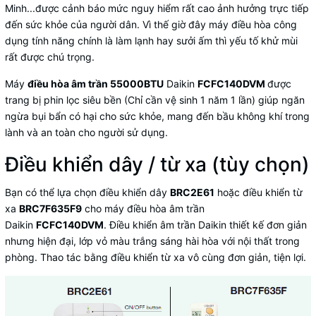
Minh...được cảnh báo mức nguy hiểm rất cao ảnh hưởng trực tiếp
đến sức khỏe của người dân. Vì thế giờ đây máy điều hòa công
dụng tính năng chính là làm lạnh hay sưởi ấm thì yếu tố khử mùi
rất được chú trọng.
Máy
điều hòa âm trần 55000BTU
Daikin
FCFC140DVM
được
trang bị phin lọc siêu bền (Chỉ cần vệ sinh 1 năm 1 lần) giúp ngăn
ngừa bụi bẩn có hại cho sức khỏe, mang đến bầu không khí trong
lành và an toàn cho người sử dụng.
Điều khiển dây / từ xa (tùy chọn)
Bạn có thể lựa chọn điều khiển dây
BRC2E61
hoặc điều khiển từ
xa
BRC7F635F9
cho máy điều hòa âm trần
Daikin
FCFC140DVM
. Điều khiển âm trần Daikin thiết kế đơn giản
nhưng hiện đại, lớp vỏ màu trắng sáng hài hòa với nội thất trong
phòng. Thao tác bằng điều khiển từ xa vô cùng đơn giản, tiện lợi.