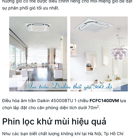
huớng gió có thể được điều chỉnh riêng cho mỗi miệng gió để đạt
sự phân phối gió tối ưu nhất.
Điều hòa âm trần Daikin 45000BTU 1 chiều
FCFC140DVM
lựa
2
chọn lắp đặt cho căn phòng diện tích dưới 70m
.
Phin lọc khử mùi hiệu quả
Như các bạn biết chất lượng không khí tại Hà Nội, Tp Hồ Chí