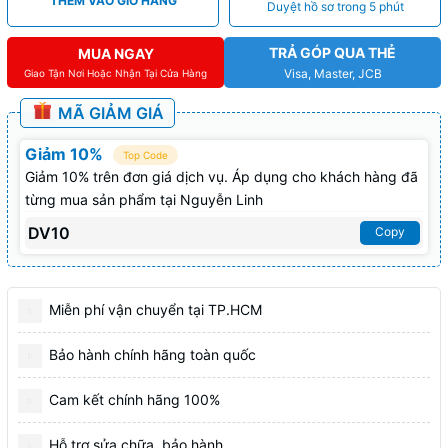
THÊM VÀO GIỎ HÀNG
Duyệt hồ sơ trong 5 phút
TRẢ GÓP QUA THẺ
MUA NGAY
Visa, Master, JCB
Giao Tận Nơi Hoặc Nhận Tại Cửa Hàng
MÃ GIẢM GIÁ
Giảm 10%
Top Code
Giảm 10% trên đơn giá dịch vụ. Áp dụng cho khách hàng đã
từng mua sản phẩm tại Nguyễn Linh
DV10
Copy
Miễn phí vận chuyển tại TP.HCM
Bảo hành chính hãng toàn quốc
Cam kết chính hãng 100%
Hỗ trợ sửa chữa, bảo hành