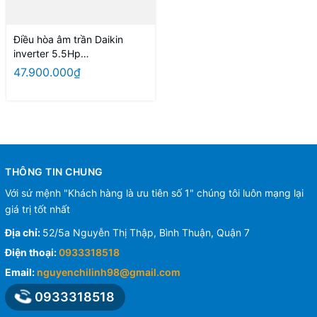
Điều hòa âm trần Daikin
inverter 5.5Hp
FCFC140DVM - HÀNG
47.900.000₫
CHÍNH HÃNG
THÔNG TIN CHUNG
Với sứ mệnh "Khách hàng là ưu tiên số 1" chúng tôi luôn mạng lại
giá trị tốt nhất
Địa chỉ:
52/5a Nguyễn Thị Thập, Bình Thuận, Quận 7
Điện thoại:
0933318518
Email:
nguyenchilinh98@gmail.com
0933318518