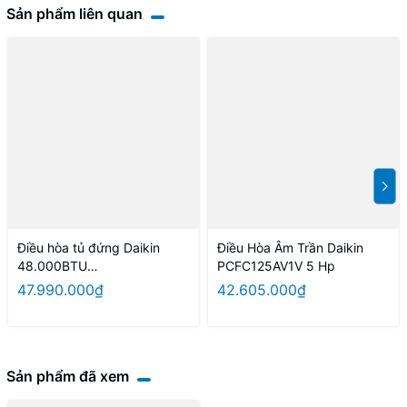
Sản phẩm liên quan
Điều hòa tủ đứng Daikin
Điều Hòa Âm Trần Daikin
48.000BTU
PCFC125AV1V 5 Hp
FVC140AV1V/RC140AGY1V 3
47.990.000₫
42.605.000₫
pha
Sản phẩm đã xem