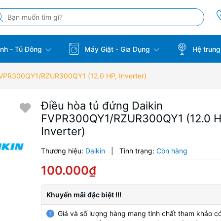
̣nh - Tủ Đông
Máy Giặt - Gia Dụng
Hệ trung
 FVPR300QY1/RZUR300QY1 (12.0 HP, Inverter)
Điều hòa tủ đứng Daikin
FVPR300QY1/RZUR300QY1 (12.0 H
Inverter)
Thương hiệu:
Daikin
|
Tình trạng:
Còn hàng
100.000₫
Khuyến mãi đặc biệt !!!
Giá và số lượng hàng mang tính chất tham khảo có
1