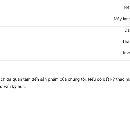
R4
Máy lạn
Da
Thá
Inv
 đã quan tâm đến sản phảm của chúng tôi. Nếu có bất kỳ thắc mắc nà
ư vấn kỹ hơn.