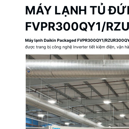
MÁY LẠNH TỦ ĐỨN
FVPR300QY1/RZ
Máy lạnh Daikin Packaged FVPR300QY1/RZUR300Q
được trang bị công nghệ Inverter tiết kiệm điện, vận h