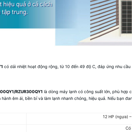
Y1
có dải nhiệt hoạt động rộng, từ 10 đến 49 độ C, đáp ứng nhu cầu s
PR300QY1/RZUR300QY1
là dòng máy lạnh có công suất lớn, phù hợp 
vận hành êm ái, bền bỉ và làm lạnh nhanh chóng, hiệu quả. Nếu bạn đ
12 HP (ngựa) 
Có