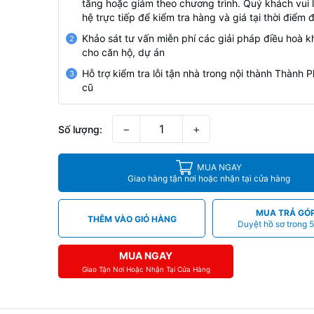
tăng hoặc giảm theo chương trình. Quý khách vui l
hệ trực tiếp để kiểm tra hàng và giá tại thời điểm 
Khảo sát tư vấn miễn phí các giải pháp điều hoà k
2
cho căn hộ, dự án
Hỗ trợ kiểm tra lỗi tận nhà trong nội thành Thành
3
cũ
−
+
Số lượng:
MUA NGAY
Giao hàng tận nơi hoặc nhận tại cửa hàng
MUA TRẢ GÓ
THÊM VÀO GIỎ HÀNG
Duyệt hồ sơ trong 5
MUA NGAY
Giao Tận Nơi Hoặc Nhận Tại Cửa Hàng