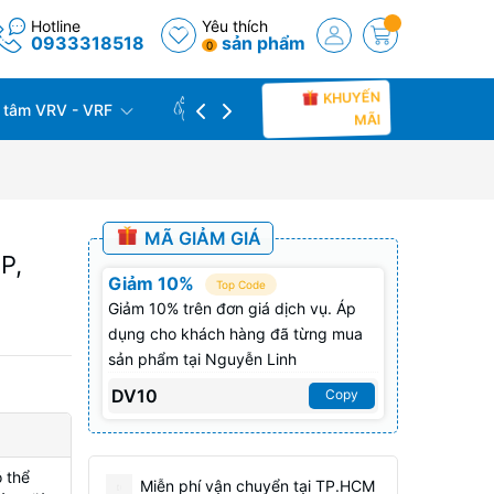
Hotline
Yêu thích
0933318518
sản phẩm
0
KHUYẾN
 tâm VRV - VRF
CÔNG TRÌNH THỰC TẾ
THU C
MÃI
MÃ GIẢM GIÁ
P,
Giảm 10%
Top Code
Giảm 10% trên đơn giá dịch vụ. Áp
dụng cho khách hàng đã từng mua
sản phẩm tại Nguyễn Linh
DV10
Copy
 thể
Miễn phí vận chuyển tại TP.HCM