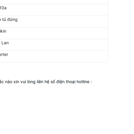
10a
h tủ đứng
ikin
i Lan
erter
o xin vui lòng liên hệ số điện thoại hotline :