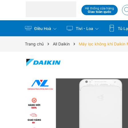
Hệ thống cửa hàng
Giao toàn quốc
Điều Hoà
Tivi - Loa
Tủ La
Trang chủ
All Daikin
Máy lọc không khí Daik