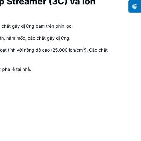
p Streamer (3C) và Ion
 chất gây dị ứng bám trên phin lọc.
uẩn, nấm mốc, các chất gây dị ứng.
3
hoạt tính với nồng độ cao (25.000 ion/cm
). Các chất
pha lê tại nhà.