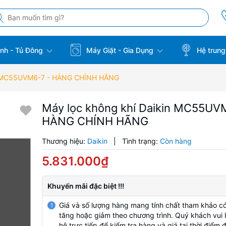
̣nh - Tủ Đông
Máy Giặt - Gia Dụng
Hệ trung
in MC55UVM6-7 - HÀNG CHÍNH HÃNG
Máy lọc không khí Daikin MC55UV
HÀNG CHÍNH HÃNG
Thương hiệu:
Daikin
|
Tình trạng:
Còn hàng
5.831.000₫
Khuyến mãi đặc biệt !!!
Giá và số lượng hàng mang tính chất tham khảo có
1
tăng hoặc giảm theo chương trình. Quý khách vui l
hệ trực tiếp để kiểm tra hàng và giá tại thời điểm 