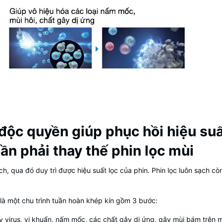
ộc quyền giúp phục hồi hiệu suất 
n phải thay thế phin lọc mùi
h, qua đó duy trì được hiệu suất lọc của phin. Phin lọc luôn sạch còn
 là một chu trình tuần hoàn khép kín gồm 3 bước:
y virus, vi khuẩn, nấm mốc, các chất gây dị ứng, gây mùi bám trên