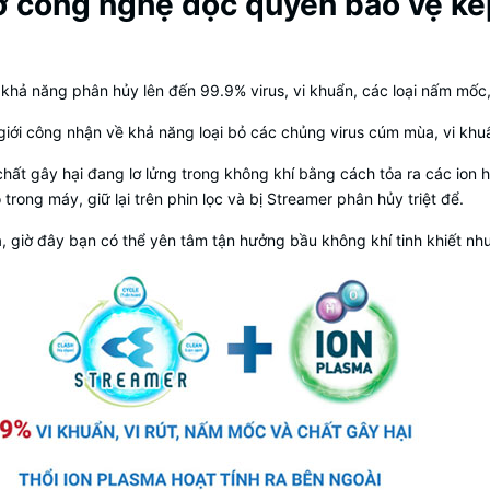
hờ công nghệ độc quyền bảo vệ ké
khả năng phân hủy lên đến 99.9% virus, vi khuẩn, các loại nấm mốc,
giới công nhận về khả năng loại bỏ các chủng virus cúm mùa, vi kh
hất gây hại đang lơ lửng trong không khí bằng cách tỏa ra các ion 
 trong máy, giữ lại trên phin lọc và bị Streamer phân hủy triệt để.
 giờ đây bạn có thể yên tâm tận hưởng bầu không khí tinh khiết như 