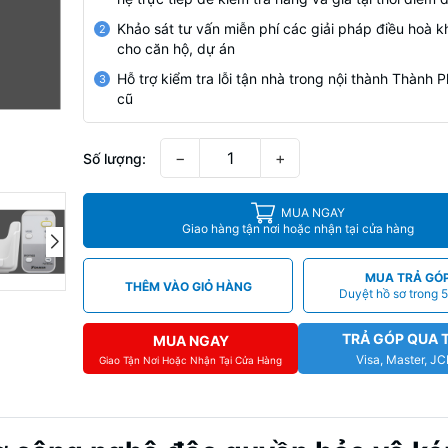
Khảo sát tư vấn miễn phí các giải pháp điều hoà k
2
cho căn hộ, dự án
Hỗ trợ kiểm tra lỗi tận nhà trong nội thành Thành
3
cũ
−
+
Số lượng:
MUA NGAY
Giao hàng tận nơi hoặc nhận tại cửa hàng
MUA TRẢ GÓ
THÊM VÀO GIỎ HÀNG
Duyệt hồ sơ trong 5
TRẢ GÓP QUA 
MUA NGAY
Visa, Master, J
Giao Tận Nơi Hoặc Nhận Tại Cửa Hàng