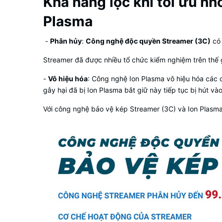
Khả năng lọc khí tối ưu n
Plasma
-
Phân hủy
:
Công nghệ độc quyền Streamer (3C)
có 
Streamer đã được nhiều tổ chức kiểm nghiệm trên thế 
-
Vô hiệu hóa
: Công nghệ Ion Plasma vô hiệu hóa các c
gây hại đã bị Ion Plasma bắt giữ này tiếp tục bị hút vào
Với công nghệ bảo vệ kép Streamer (3C) và Ion Plasma,