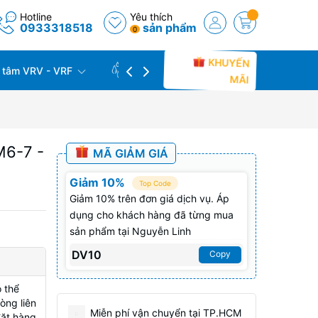
Hotline
Yêu thích
0933318518
sản phẩm
0
KHUYẾN
 tâm VRV - VRF
CÔNG TRÌNH THỰC TẾ
THU C
MÃI
M6-7 -
MÃ GIẢM GIÁ
Giảm 10%
Top Code
Giảm 10% trên đơn giá dịch vụ. Áp
dụng cho khách hàng đã từng mua
sản phẩm tại Nguyễn Linh
DV10
Copy
 thể
òng liên
Miễn phí vận chuyển tại TP.HCM
đặt hàng