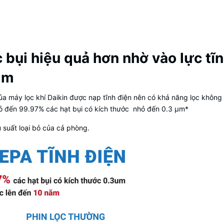
c bụi hiệu quả hơn nhờ vào lực tĩ
 μm
a máy lọc khí Daikin được nạp tĩnh điện nên có khả năng lọc không k
 bỏ đến 99.97% các hạt bụi có kích thước nhỏ đến 0.3 µm*
u suất loại bỏ của cả phòng.