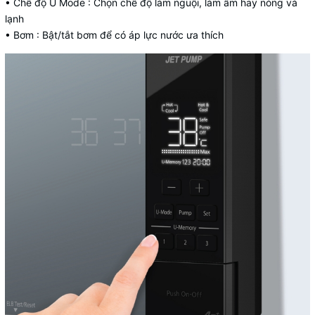
• Chế độ U Mode : Chọn chế độ làm nguội, làm ấm hay nóng và
lạnh
• Bơm : Bật/tắt bơm để có áp lực nước ưa thích