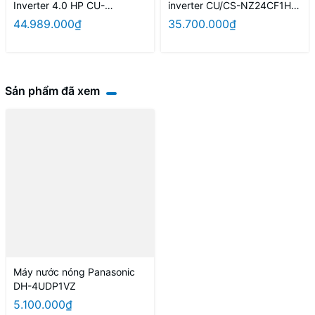
Inverter 4.0 HP CU-
inverter CU/CS-NZ24CF1H-
4U34YBZ / CS-MPU9YKZ +
8N (màu vàng)
44.989.000₫
35.700.000₫
MPU9YKZ + CS-MPU12YKZ
+ CS-MPU18YKZ
Sản phẩm đã xem
Máy nước nóng Panasonic
DH-4UDP1VZ
5.100.000₫