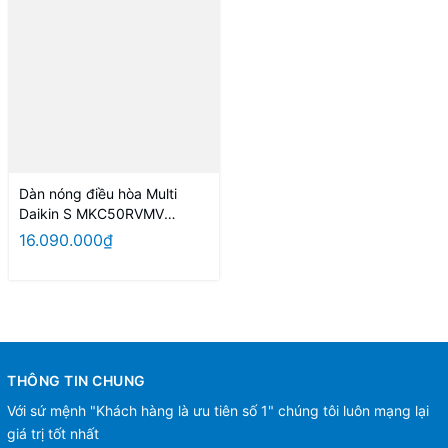
Dàn nóng điều hòa Multi
Daikin S MKC50RVMV
(2.0Hp) Inverter
16.090.000₫
THÔNG TIN CHUNG
Với sứ mệnh "Khách hàng là ưu tiên số 1" chúng tôi luôn mạng lại
giá trị tốt nhất