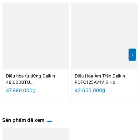
Điều hòa tủ đứng Daikin
Điều Hòa Âm Trần Daikin
48.000BTU
PCFC125AV1V 5 Hp
FVC140AV1V/RC140AGY1V 3
47.990.000₫
42.605.000₫
pha
Sản phẩm đã xem