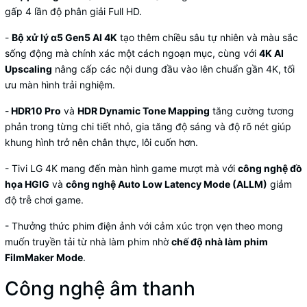
gấp 4 lần độ phân giải Full HD.
-
Bộ xử lý α5 Gen5 AI 4K
tạo thêm chiều sâu tự nhiên và màu sắc
sống động mà chính xác một cách ngoạn mục, cùng với
4K AI
Upscaling
nâng cấp các nội dung đầu vào lên chuẩn gần 4K, tối
ưu màn hình trải nghiệm.
-
HDR10 Pro
và
HDR Dynamic Tone Mapping
tăng cường tương
phản trong từng chi tiết nhỏ, gia tăng độ sáng và độ rõ nét giúp
khung hình trở nên chân thực, lôi cuốn hơn.
-
Tivi LG 4K
mang đến màn hình game mượt mà với
công nghệ đồ
họa HGIG
và
công nghệ Auto Low Latency Mode (ALLM)
giảm
độ trễ chơi game.
- Thưởng thức phim điện ảnh với cảm xúc trọn vẹn theo mong
muốn truyền tải từ nhà làm phim nhờ
chế độ nhà làm phim
FilmMaker Mode
.
Công nghệ âm thanh