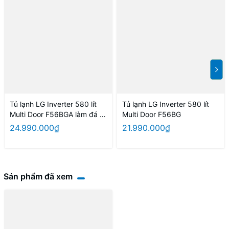
Tủ lạnh LG Inverter 580 lít
Tủ lạnh LG Inverter 580 lít
Multi Door F56BGA làm đá tự
Multi Door F56BG
động
24.990.000₫
21.990.000₫
Sản phẩm đã xem