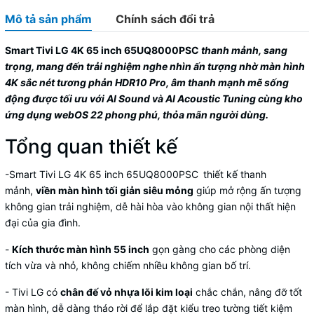
Mô tả sản phẩm
Chính sách đổi trả
Smart Tivi LG 4K 65 inch 65UQ8000PSC
thanh mảnh, sang
trọng, mang đến trải nghiệm nghe nhìn ấn tượng nhờ màn hình
4K sắc nét tương phản HDR10 Pro, âm thanh mạnh mẽ sống
động được tối ưu với AI Sound và AI Acoustic Tuning cùng kho
ứng dụng webOS 22 phong phú, thỏa mãn người dùng.
Tổng quan thiết kế
-
Smart Tivi LG 4K 65 inch 65UQ8000PSC
thiết kế thanh
mảnh,
viền màn hình tối giản siêu mỏng
giúp mở rộng ấn tượng
không gian trải nghiệm, dễ hài hòa vào không gian nội thất hiện
đại của gia đình.
-
Kích thước màn hình 55 inch
gọn gàng cho các phòng diện
tích vừa và nhỏ, không chiếm nhiều không gian bố trí.
- Tivi LG có
chân đế vỏ nhựa lõi kim loại
chắc chắn, nâng đỡ tốt
màn hình, dễ dàng tháo rời để lắp đặt kiểu treo tường tiết kiệm