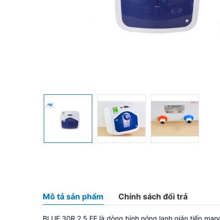
Mô tả sản phẩm
Chính sách đổi trả
BLUE 30R 2.5 FE
là dòng
bình nóng lạnh gián tiếp
mang 