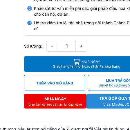
Khảo sát tư vấn miễn phí các giải pháp điều hoà k
2
cho căn hộ, dự án
Hỗ trợ kiểm tra lỗi tận nhà trong nội thành Thành
3
cũ
−
+
Số lượng:
MUA NGAY
Giao hàng tận nơi hoặc nhận tại cửa hàng
MUA TRẢ GÓ
THÊM VÀO GIỎ HÀNG
Duyệt hồ sơ trong 5
TRẢ GÓP QUA 
MUA NGAY
Visa, Master, J
Giao Tận Nơi Hoặc Nhận Tại Cửa Hàng
thương hiệu Ariston nổi tiếng của Ý, được người Việt rất tin dùng. 