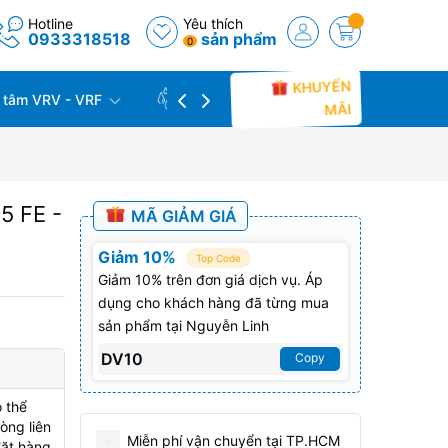
Hotline
Yêu thích
0933318518
sản phẩm
0
KHUYẾN
 tâm VRV - VRF
CÔNG TRÌNH THỰC TẾ
THU C
MÃI
5 FE -
MÃ GIẢM GIÁ
Giảm 10%
Top Code
Giảm 10% trên đơn giá dịch vụ. Áp
dụng cho khách hàng đã từng mua
sản phẩm tại Nguyễn Linh
DV10
Copy
 thể
òng liên
Miễn phí vận chuyển tại TP.HCM
đặt hàng