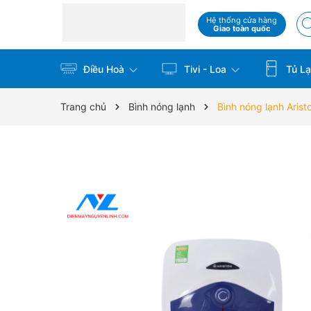
Hệ thống cửa hàng
Giao toàn quốc
Điều Hoà
Tivi - Loa
Tủ La
Trang chủ
Bình nóng lạnh
Bình nóng lạnh Arist