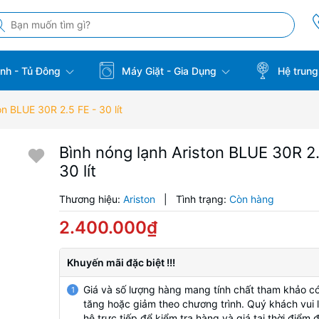
̣nh - Tủ Đông
Máy Giặt - Gia Dụng
Hệ trung
on BLUE 30R 2.5 FE - 30 lít
Bình nóng lạnh Ariston BLUE 30R 2.
30 lít
Thương hiệu:
Ariston
|
Tình trạng:
Còn hàng
2.400.000₫
Khuyến mãi đặc biệt !!!
Giá và số lượng hàng mang tính chất tham khảo có
1
tăng hoặc giảm theo chương trình. Quý khách vui l
hệ trực tiếp để kiểm tra hàng và giá tại thời điểm 