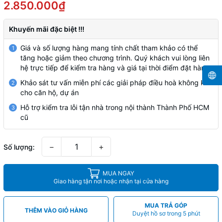
2.850.000₫
Khuyến mãi đặc biệt !!!
Giá và số lượng hàng mang tính chất tham khảo có thể
1
tăng hoặc giảm theo chương trình. Quý khách vui lòng liên
hệ trực tiếp để kiểm tra hàng và giá tại thời điểm đặt hàng
Khảo sát tư vấn miễn phí các giải pháp điều hoà không khí
2
cho căn hộ, dự án
Hỗ trợ kiểm tra lỗi tận nhà trong nội thành Thành Phố HCM
3
cũ
−
+
Số lượng:
MUA NGAY
Giao hàng tận nơi hoặc nhận tại cửa hàng
MUA TRẢ GÓP
THÊM VÀO GIỎ HÀNG
Duyệt hồ sơ trong 5 phút