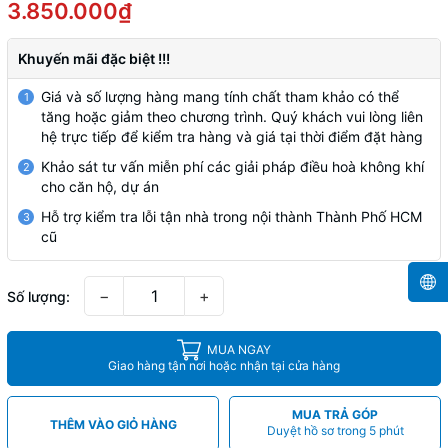
3.850.000₫
Khuyến mãi đặc biệt !!!
Giá và số lượng hàng mang tính chất tham khảo có thể
1
tăng hoặc giảm theo chương trình. Quý khách vui lòng liên
hệ trực tiếp để kiểm tra hàng và giá tại thời điểm đặt hàng
Khảo sát tư vấn miễn phí các giải pháp điều hoà không khí
2
cho căn hộ, dự án
Hỗ trợ kiểm tra lỗi tận nhà trong nội thành Thành Phố HCM
3
cũ
−
+
Số lượng:
MUA NGAY
Giao hàng tận nơi hoặc nhận tại cửa hàng
MUA TRẢ GÓP
THÊM VÀO GIỎ HÀNG
Duyệt hồ sơ trong 5 phút