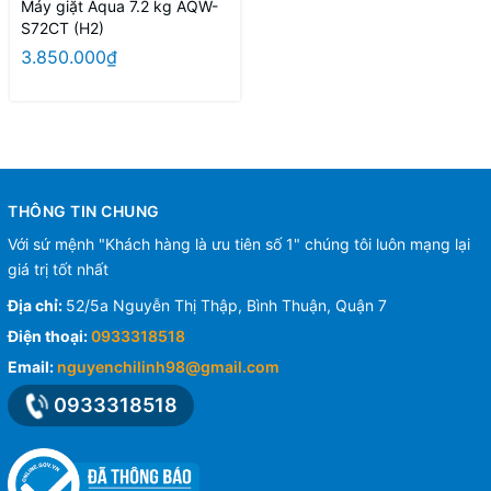
Máy giặt Aqua 7.2 kg AQW-
S72CT (H2)
3.850.000₫
THÔNG TIN CHUNG
Với sứ mệnh "Khách hàng là ưu tiên số 1" chúng tôi luôn mạng lại
giá trị tốt nhất
Địa chỉ:
52/5a Nguyễn Thị Thập, Bình Thuận, Quận 7
Điện thoại:
0933318518
Email:
nguyenchilinh98@gmail.com
0933318518